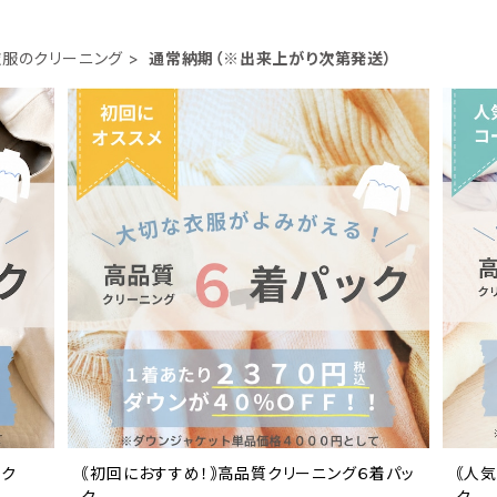
衣服のクリーニング
通常納期（※出来上がり次第発送）
ック
｟初回におすすめ！｠高品質クリーニング６着パッ
｟人
ク
ク