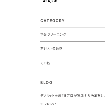
¥24,200
CATEGORY
宅配クリーニング
衣服のクリーニング
石けん・柔軟剤
通常納期（※出来上がり次第発送）
布団のクリーニング
石けん
その他
保管コース（※最大7か月保管）
ぬいぐるみのクリーニング
柔軟剤
青森の〇〇
BLOG
セット
防虫袋
デメリットを解消！プロが実践する洗濯石
2021/12/7
青森ひば 服のお守り