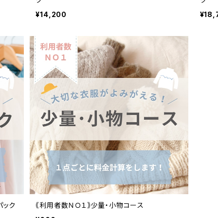
¥14,200
¥18,
パック
｟利用者数ＮＯ１｠少量・小物コース