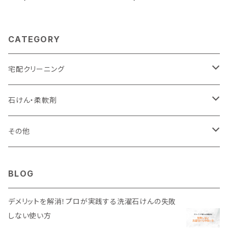
CATEGORY
宅配クリーニング
衣服のクリーニング
石けん・柔軟剤
通常納期（※出来上がり次第発送）
布団のクリーニング
石けん
その他
保管コース（※最大7か月保管）
ぬいぐるみのクリーニング
柔軟剤
青森の〇〇
BLOG
セット
防虫袋
デメリットを解消！プロが実践する洗濯石けんの失敗
しない使い方
青森ひば 服のお守り